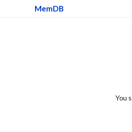
MemDB
主頁
功能
下載
You s